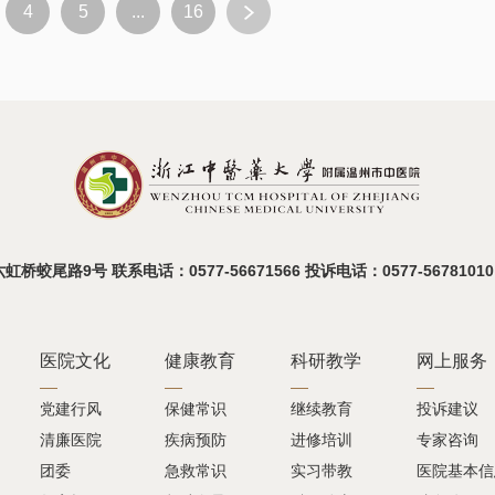
4
5
...
16
蛟尾路9号 联系电话：0577-56671566 投诉电话：0577-56781010
医院文化
健康教育
科研教学
网上服务
党建行风
保健常识
继续教育
投诉建议
清廉医院
疾病预防
进修培训
专家咨询
团委
急救常识
实习带教
医院基本信