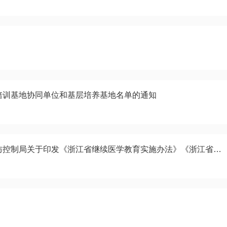
培训基地协同单位和基层培养基地名单的通知
浙江省卫生健康委浙江省中医药管理局浙江省疾病预防控制局关于印发《浙江省继续医学教育实施办法》《浙江省继续医学教育学分管理细则》的通知（新政策）