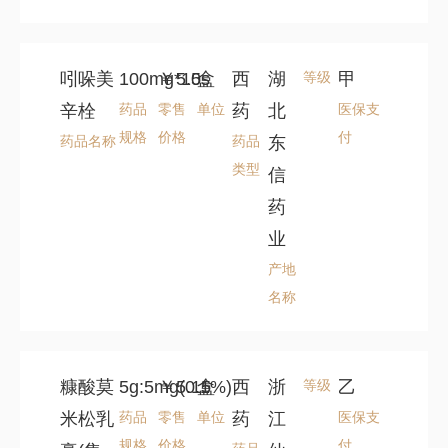
吲哚美
100mg*10s
￥5.5
盒
西
湖
等级
甲
辛栓
药品
零售
单位
药
北
医保支
规格
价格
付
药品名称
药品
东
类型
信
药
业
产地
名称
糠酸莫
5g:5mg(0.1%)
￥5.15
盒
西
浙
等级
乙
米松乳
药品
零售
单位
药
江
医保支
规格
价格
付