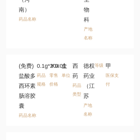
南）
物
药品名称
科
产地
名称
(免费)
0.1g*20#
￥0.01
盒
西
德权
等级
甲
盐酸多
药品
零售
单位
药
药业
医保支
规格
价格
付
西环素
药品
（江
类型
肠溶胶
苏
囊
产地
名称
药品名称