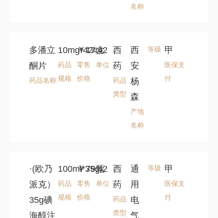
名称
多潘立
10mg*42#
￥17.42
盒
西
西
等级
甲
酮片
药品
零售
单位
药
安
医保支
规格
价格
付
药品名称
药品
杨
类型
森
产地
名称
·(欧乃
100ml*35g
￥79.42
瓶
西
通
等级
甲
派克）
药品
零售
单位
药
用
医保支
规格
价格
付
35g碘
药品
电
类型
海醇注
气