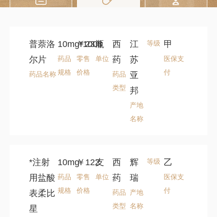
药品价格
服务项目
就医须知
查询
价格查询
普萘洛
10mg*100#
￥23.8
瓶
西
江
等级
甲
尔片
药品
零售
单位
药
苏
医保支
医用耗材
价格查询
规格
价格
付
药品名称
药品
亚
类型
邦
产地
名称
*注射
10mg
￥122
支
西
辉
等级
乙
用盐酸
药品
零售
单位
药
瑞
医保支
规格
价格
付
表柔比
药品
产地
类型
名称
星