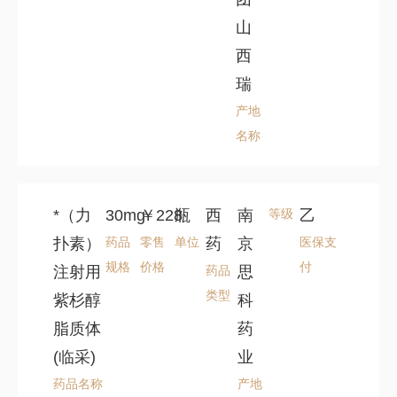
山
西
瑞
产地
名称
*（力
30mg
￥228
瓶
西
南
等级
乙
扑素）
药品
零售
单位
药
京
医保支
规格
价格
付
注射用
药品
思
类型
紫杉醇
科
脂质体
药
(临采)
业
药品名称
产地