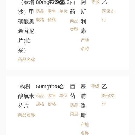
（泰瑞
80mg*30#
￥4966.2
盒
西
阿
等级
乙
沙）甲
药品
零售
单位
药
斯
医保支
规格
价格
付
磺酸奥
药品
利
类型
希替尼
康
片(临
产地
名称
采）
药品名称
·枸橼
50mg*10#
￥25
合
西
塞
等级
乙
酸氯米
药品
零售
单位
药
浦
医保支
规格
价格
付
芬片
药品
路
类型
药品名称
斯
产地
名称