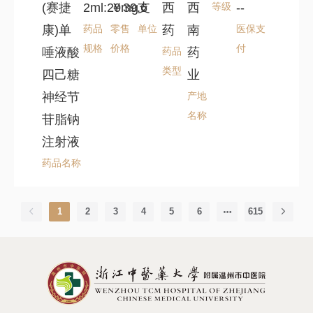
(赛捷
2ml:20mg
￥39.6
支
西
西
等级
--
康)单
药品
零售
单位
药
南
医保支
规格
价格
付
唾液酸
药品
药
类型
四己糖
业
神经节
产地
名称
苷脂钠
注射液
药品名称
1
2
3
4
5
6
615