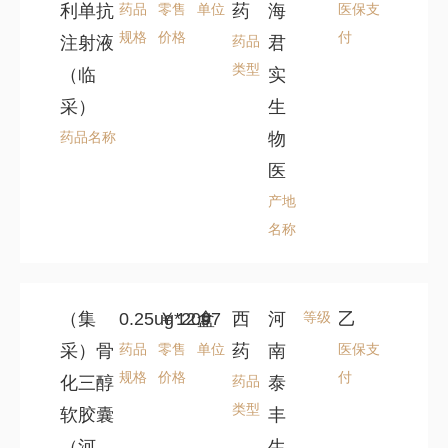
利单抗
药品
零售
单位
药
海
医保支
规格
价格
付
注射液
药品
君
类型
（临
实
采）
生
药品名称
物
医
产地
名称
（集
0.25ug*20#
￥12.97
盒
西
河
等级
乙
采）骨
药品
零售
单位
药
南
医保支
规格
价格
付
化三醇
药品
泰
类型
软胶囊
丰
（河
生