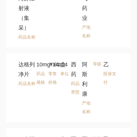
射液
药
（集
业
采）
产地
名称
药品名称
达格列
10mg*14#
￥61.04
盒
西
阿
等级
乙
净片
药品
零售
单位
药
斯
医保支
规格
价格
付
药品名称
药品
利
类型
康
产地
名称