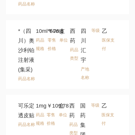
药品名称
*（四
10ml*50mg
￥76.6
支
西
四
等级
乙
川）奥
药品
零售
单位
药
川
医保支
规格
价格
付
沙利铂
药品
汇
类型
注射液
宇
(集采)
产地
名称
药品名称
可乐定
1mg
￥109.78
盒
西
国
等级
乙
透皮贴
药品
零售
单位
药
药
医保支
规格
价格
付
药品名称
药品
集
类型
团