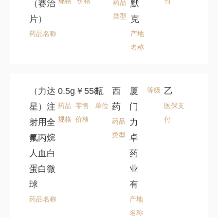
规格
价格
付
（赛治
药品
默
类型
片）
克
药品名称
产地
名称
（力达
0.5g
￥558
瓶
西
厦
等级
乙
星）注
药品
零售
单位
药
门
医保支
规格
价格
付
射用全
药品
力
类型
氟丙烷
卓
人血白
药
蛋白微
业
球
有
药品名称
产地
名称