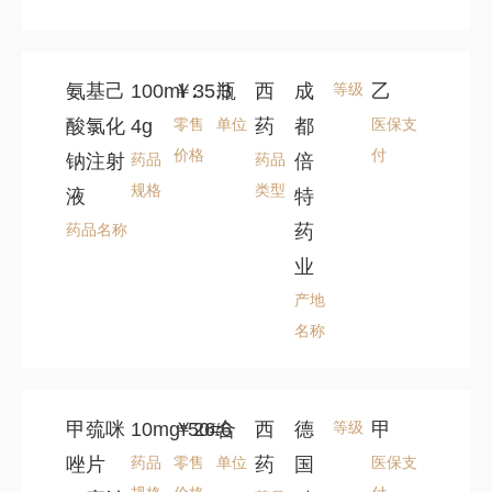
氨基己
100ml：
￥35.3
瓶
西
成
等级
乙
酸氯化
4g
零售
单位
药
都
医保支
价格
付
钠注射
药品
药品
倍
规格
类型
液
特
药品名称
药
业
产地
名称
甲巯咪
10mg*50#
￥26.6
合
西
德
等级
甲
唑片
药品
零售
单位
药
国
医保支