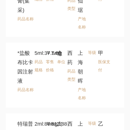
膏(集
药品
仙
类型
采)
琚
药品名称
产地
名称
*盐酸
5ml:37.5mg
￥7.65
盒
西
上
等级
甲
布比卡
药品
零售
单位
药
海
医保支
规格
价格
付
因注射
药品
朝
类型
液
晖
药品名称
产地
名称
特瑞普
2ml:80mg
￥812.88
支
西
上
等级
乙