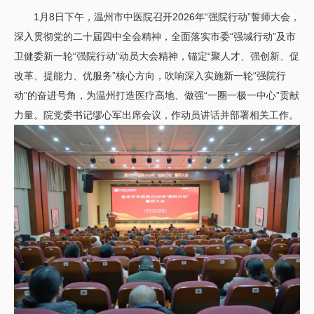
1月8日下午，温州市中医院召开2026年“强院行动”誓师大会，
深入贯彻党的二十届四中全会精神，全面落实市委“强城行动”及市
卫健委新一轮“强院行动”动员大会精神，锚定“聚人才、强创新、促
改革、提能力、优服务”核心方向，吹响深入实施新一轮“强院行
动”的奋进号角，为温州打造医疗高地、做强“一圈一极一中心”贡献
力量。院党委书记缪心军出席会议，作动员讲话并部署相关工作。