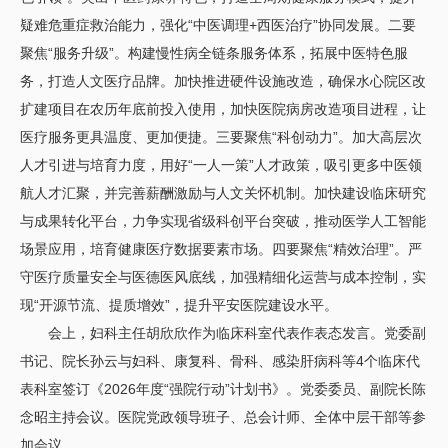
疑难危重症救治能力，强化“中医调理+西医治疗”协同发展。二要
聚焦“服务升级”。构建慢性病全链条服务体系，拓展中医特色服
务，打造人文医疗品牌。加快推进硬件设施改造，确保水心院区改
扩建项目在农历年底前投入使用，加快医院病房改造项目进程，让
医疗服务更具温度、更加便捷。三要聚焦“科创动力”。加大高层次
人才引进与培育力度，用好“一人一策”人才政策，吸引更多中医领
航人才汇聚，并完善薪酬激励与人文关怀机制。加快建设临床研究
与成果转化平台，力争实现省级科创平台突破，推动医学人工智能
场景应用，培育健康医疗数据要素市场。四要聚焦“精效治理”。严
守医疗质量安全与医德医风底线，加强精细化运营与成本控制，实
现“开源节流、提质增效”，提升平安医院建设水平。
会上，妇科主任胡欣欣作为临床科室代表作表态发言。党委副
书记、院长孙云与妇科、康复科、骨科、感染肝病科等4个临床代
表科室签订《2026年度“强院行动”计划书》。党委委员、副院长陈
念昭主持会议。医院党政领导班子、总会计师、全体中层干部等参
加会议。