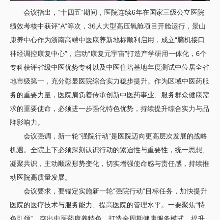
会议指出，“十四五”期间，医院连续6年在国家三级公立医院
绩效考核中获评“A”等次，36人大型高压氧舱项目开舱运行，景山
康养中心作为浙南高端中医康养新地标顺利启用，成立“脑机接口
神经调控康复中心”，启动“康复元宇宙”打造产学研用一体化，6个
专科获评省级中医优势专科以及中医住培基地年度测试中位居全省
地市级第一，充分彰显医院综合实力稳步提升。作为区域中医药服
务的重要力量，医院肩负着传承创新中医药事业、服务群众健康需
求的重要使命，必须进一步强化特色优势，持续提升综合实力与品
牌影响力。
会议强调，新一轮“强院行动”是医院迈向更高层次发展的战略
机遇。全院上下必须深刻认识行动的紧迫性与重要性，统一思想、
凝聚共识，主动顺应形势变化，切实增强使命感与责任感，持续推
动医院高质量发展。
会议要求，要锚定实施新一轮“强院行动”目标任务，加快提升
医院的医疗技术与服务能力、提高医院的管理水平。一要聚焦“特
色引领”。突出中医药康养特色，打造全周期健康服务模式，提升