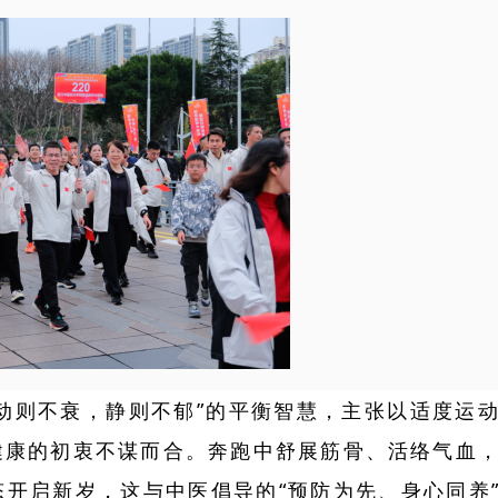
动则不衰，静则不郁”的平衡智慧，主张以适度运
健康的初衷不谋而合。奔跑中舒展筋骨、活络气血
开启新岁，这与中医倡导的“预防为先、身心同养