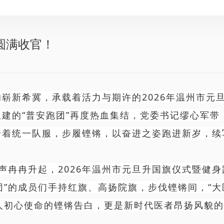
圆满收官！
崭新希冀，承载着活力与期许的2026年温州市元
组建的“普安跑团”再度热血集结，党委书记缪心军带
身着统一队服，步履铿锵，以奋进之姿跑进新岁，续
声冉冉升起，2026年温州市元旦升国旗仪式暨健身
团”的成员们手持红旗、高扬院旗，步伐铿锵间，“大
人初心使命的铿锵告白，更是新时代医者昂扬风貌