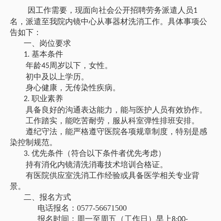
因工作需要，现面向社会公开招聘劳务派遣人员
1
名，派遣至我院内镜中心从事器材洗消工作。具体事项公
告如下：
一、
岗位要求
基本条件
1.
年龄
周岁以下，
女性
。
45
初中及以上学历。
身心健康，无传染性疾病。
职业素养
2.
具备良好的沟通表达能力，能与医护人员有效协作。
工作踏实，能吃苦耐劳，服从科室弹性排班安排。
遵纪守法，能严格遵守医院各项规章制度，特别是感
染控制规范。
优先条件（符合以下条件者优先考虑）
3.
持有消化内镜清洗消毒技术培训合格证。
有医院供应室洗消工作经验或具备医学相关专业背
景。
二、
报名方式
电话报名：
0577-56671500
报名时间：
周一至周五（工作日）早上
8:00-