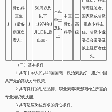
作经历、科室
骨伤科
50周岁及
管理经验者、
本科
医生
以下
中医
正
国家级或省级
学士
1
（后备
1
（1974年1
骨伤
高
重点专科主
及以
病区负
月1日以后
科学
级
任、省级专业
上
责人）
出生）
委员会常委及
以上经历者优
先。
（二）基本条件
1.具有中华人民共和国国籍，政治素质好，拥护中国
共产党的路线方针政策。
2.具有良好的思想品德、职业素养和选聘岗位所需的
专业知识或技能。
3.具有适应岗位要求的身心条件。