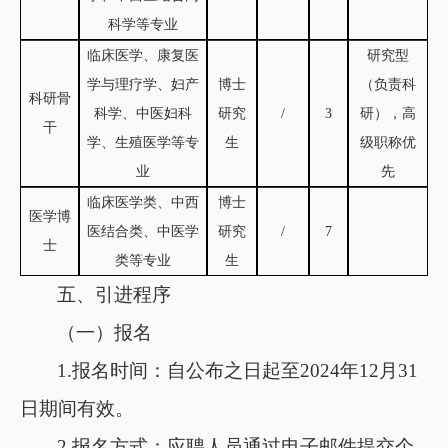
科学等专业
临床医学、康复医
研究型
学与理疗学、妇产
博士
（
负责科
科研骨
科学、中医妇科
研究
/
3
研
）
，高
干
学、生殖医学等专
生
级职称优
业
先
临床医学类、中西
博士
医学博
医结合类、中医学
研究
/
7
士
类等专业
生
五、引进程序
（一）
报名
1.报名
时间
：
自公布之日起至
2024年12月31
日期间有效
。
2.
报名方式
：
应聘人员通过电子邮件提交个