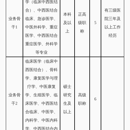
学
（
临床中西医结
合
）
、中西医结合
有三级医
本科
正高
业务骨
临床、急诊医学、
院三年及
及以
级职
5
干
1
中医外科学、重症
以上工作
上
称
医学、中西医结合
经历
重症医学、外科学
等专业
临床医学
（
临床中
西医结合
）
、骨科
学、康复医学与理
疗学、中医康复
硕士
业务骨
学、生殖医学、临
研究
高级
6
干
2
床医学、中西医结
生及
职称
合临床、中医学、
以上
内科学、中医内科
学、中西医结合内