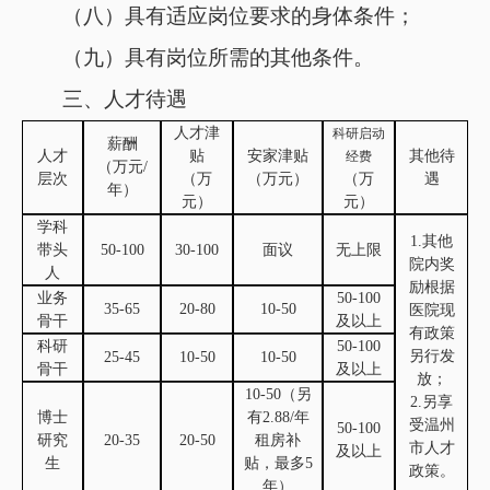
（八）具有适应岗位要求的身体条件；
（九）具有岗位所需的其他条件。
三、人才待遇
人才津
科研启动
薪酬
人才
贴
安家津贴
其他待
经费
（万元
/
层次
（万
（万元）
（万
遇
年）
元）
元）
学科
1.其他
带头
50-100
30-100
面议
无上限
院内奖
人
励根据
业务
50-100
35-65
20-80
10-50
医院现
骨干
及以上
有政策
科研
50-100
另行发
25-45
10-50
10-50
骨干
及以上
放；
10-50（另
2.另享
博士
有2.88/年
受温州
50-100
研究
20-35
20-50
租房补
市人才
及以上
生
贴，最多5
政策。
年）