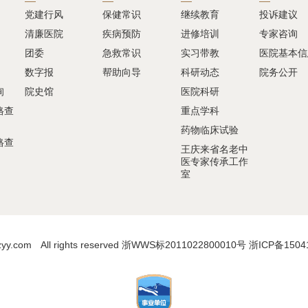
党建行风
保健常识
继续教育
投诉建议
清廉医院
疾病预防
进修培训
专家咨询
团委
急救常识
实习带教
医院基本信
数字报
帮助向导
科研动态
院务公开
询
院史馆
医院科研
格查
重点学科
药物临床试验
格查
王庆来省名老中
医专家传承工作
室
.com All rights reserved 浙WWS标2011022800010号
浙ICP备1504