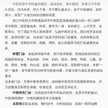
中医药是中华民族的瑰宝，源远流长、博大精深，有着几千年悠
久历史，代代传承、经久不衰，并不断弘扬光大。由于疗效确切，副作
用小，深受广大老百姓的信赖和喜爱。
浙江中医药大学附属温州市中医院是浙南地区最大的一所三级甲
等中医院，医院集临床、科研、教学为一身，名科林立、人才济济、名
医辈出。为了满足不同人群的需求，弘扬中医药文化，我们特开设名医
馆，提供特需门诊、治未病门诊及中医特色门诊服务。名医馆将以优
美、温馨、安静的环境，细致、周到、贴心的服务为您打造健康的未
来。
特需门诊
：由临床经验丰富、医疗技术精湛、医德品格高尚的正
高级医师坐诊，开设内科、外科、妇科、骨伤、脾胃、呼吸、心脑、肝
病、肾病、肿瘤、内分泌、皮肤、眼科等诊室。采取限号就诊，专家“一
对一”服务，使专家有充分时间与患者沟通，尽最大努力满足患者的就诊
要求。
治未病门诊：开展中医体质辨识，由经验丰富高学历高级医师坐诊，并
为您量身定制养生保健、饮食起居、运动宜忌等处方。
中医特色门诊
：为您提供中医中药知识咨询、名贵中药材鉴识、
中医调理调护、中医药膳指导等方面服务。
名医馆
采取实名制、预约挂号，分时段就诊，提前一周开始网